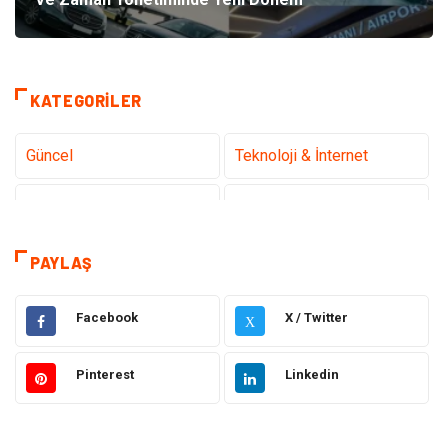
KATEGORILER
Güncel
Teknoloji & İnternet
Sağlık
Hukuk
Kamera Sistemleri
Eğitim
PAYLAŞ
Elektrik & Elektronik
Gıda
Facebook
X / Twitter
X
Güzellik & Bakım
Otomotiv
Pinterest
Linkedin
Makine
Giyim