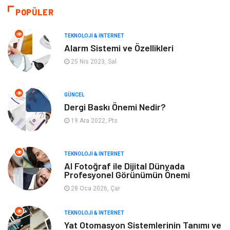
Tatil
Organizasyon
POPÜLER
Bilgisayar & Yazılım
Genel Kültür
TEKNOLOJI & İNTERNET
Alarm Sistemi ve Özellikleri
Mobilya
Emlak
25 Nis 2023, Sal
Turizm
Tekstil
GÜNCEL
Dergi Baskı Önemi Nedir?
Plaka Tanıma Sistemleri
Hediyelik Eşya
19 Ara 2022, Pts
Aksesuar
Bebek Giyim
TEKNOLOJI & İNTERNET
Tarım & Hayvancılık
Moda
AI Fotoğraf ile Dijital Dünyada
Profesyonel Görünümün Önemi
28 Oca 2026, Çar
TEKNOLOJI & İNTERNET
Yat Otomasyon Sistemlerinin Tanımı ve