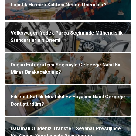
Lojistik Hizmeti Kalitesi Neden Önemlidir?
Volkswagen Yedek Parça Seçiminde Mühendislik
Standartlarının Önemi
Düğün Fotoğrafçısı Seçimiyle Geleceğe Nasıl Bir
Miras Bırakacaksınız?
Edremit Satılık Müstakil Ev Hayalimi Nasıl Gerçeğe
Dönüştürdüm?
Dalaman Ölüdeniz Transfer: Seyahat Prestijinde
Ve Zaman Yönetiminde Yeni Dönem