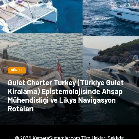
GÜNCEL
Gulet Charter Turkey (Türkiye Gulet
Kiralama) Epistemolojisinde Ahşap
Mühendisliği ve Likya Navigasyon
Rotaları
© 2026 KameraSistemler.com Tüm Hakları Saklıdır.