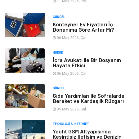
11 May 2026, Pts
GÜNCEL
Konteyner Ev Fiyatları İç
Donanıma Göre Artar Mı?
06 May 2026, Çar
HUKUK
İcra Avukatı ile Bir Dosyanın
Hayata Etkisi
06 May 2026, Çar
GÜNCEL
Gıda Yardımları ile Sofralarda
Bereket ve Kardeşlik Rüzgarı
05 May 2026, Sal
TEKNOLOJI & İNTERNET
Yacht GSM Altyapısında
Kesintisiz İletişim ve Denizin