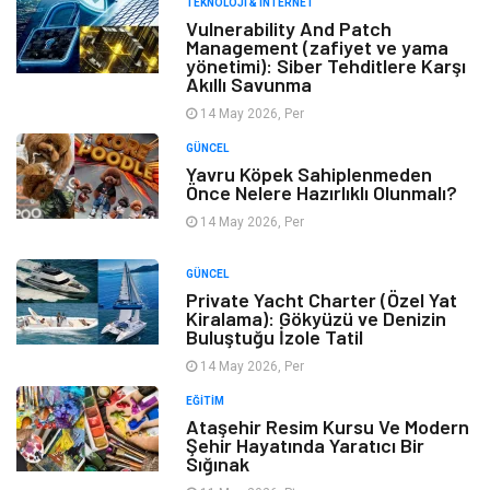
TEKNOLOJI & İNTERNET
Vulnerability And Patch
Management (zafiyet ve yama
yönetimi): Siber Tehditlere Karşı
Akıllı Savunma
14 May 2026, Per
GÜNCEL
Yavru Köpek Sahiplenmeden
Önce Nelere Hazırlıklı Olunmalı?
14 May 2026, Per
GÜNCEL
Private Yacht Charter (Özel Yat
Kiralama): Gökyüzü ve Denizin
Buluştuğu İzole Tatil
14 May 2026, Per
EĞITIM
Ataşehir Resim Kursu Ve Modern
Şehir Hayatında Yaratıcı Bir
Sığınak