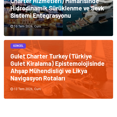
Charter Hizmetleri) Mimarisinde
Hidrodinamik Sürüklenme ve Sevk
Sistemi Entegrasyonu
10 Tem 2026, Cum
GÜNCEL
Gulet Charter Turkey (Türkiye
Gulet Kiralama) Epistemolojisinde
Ahşap Mühendisliği ve Likya
Navigasyon Rotaları
10 Tem 2026, Cum