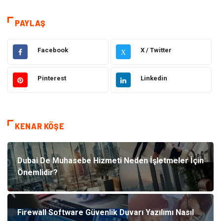
Sağlık
Hukuk
PAYLAŞ
Kamera Sistemleri
Eğitim
Facebook
X / Twitter
X
Elektrik & Elektronik
Gıda
Pinterest
Linkedin
Güzellik & Bakım
Otomotiv
Makine
Giyim
KENAR KÖŞE
Tatil
Organizasyon
Bilgisayar & Yazılım
Genel Kültür
Dubai De Muhasebe Hizmeti Neden İşletmeler İçin
Önemlidir?
Mobilya
Emlak
Turizm
Tekstil
Firewall Software Güvenlik Duvarı Yazılımı Nasıl