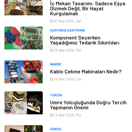
İç Mekan Tasarımı: Sadece Eşya
Dizmek Değil, Bir Hayat
Kurgulamak
31 Mar 2026, Sal
ELEKTRIK & ELEKTRONIK
Komponent Seçerken
Yaşadığımız Tedarik Sıkıntıları
26 Mar 2026, Per
MAKINE
Kablo Çekme Makinaları Nedir?
25 Mar 2026, Çar
TURIZM
Umre Yolculuğunda Doğru Tercih
Yapmanın Önemi
16 Mar 2026, Pts
GÜNCEL