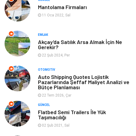
Mantolama Firmaları
11 Oca 2022, Sal
EMLAK
Akçay’da Satılık Arsa Almak İçin Ne
Gerekir?
22 Şub 2024, Per
OTOMOTIV
Auto Shipping Quotes Lojistik
Pazarlarında Şeffaf Maliyet Analizi ve
Bütçe Planlaması
22 Tem 2026, Çar
GÜNCEL
Flatbed Semi Trailers İle Yük
Taşımacılığı
02 Şub 2021, Sal