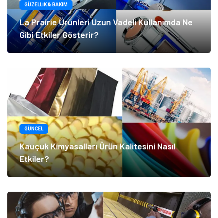
GÜZELLIK & BAKIM
La Prairie Ürünleri Uzun Vadeli Kullanımda Ne
Gibi Etkiler Gösterir?
GÜNCEL
Kauçuk Kimyasalları Ürün Kalitesini Nasıl
Etkiler?