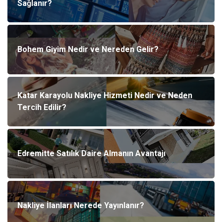
Sağlanır?
Plaka Tanıma Sistemleri
Hediyelik Eşya
Aksesuar
Bebek Giyim
Bohem Giyim Nedir ve Nereden Gelir?
Tarım & Hayvancılık
Moda
Katar Karayolu Nakliye Hizmeti Nedir ve Neden
Tercih Edilir?
Edremitte Satılık Daire Almanın Avantajı
Nakliye İlanları Nerede Yayınlanır?