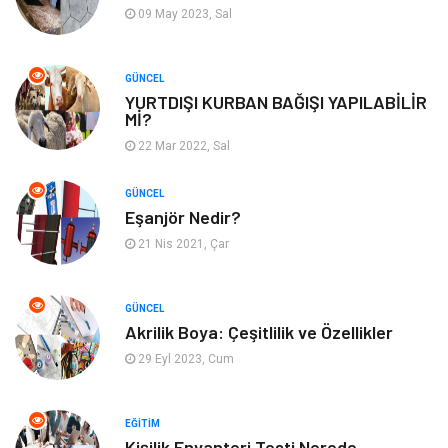
Tarım & Hayvancılık
Moda
09 May 2023, Sal
GÜNCEL
YURTDIŞI KURBAN BAĞIŞI YAPILABİLİR
Mİ?
22 Mar 2022, Sal
GÜNCEL
Eşanjör Nedir?
21 Nis 2021, Çar
GÜNCEL
Akrilik Boya: Çeşitlilik ve Özellikler
29 Eyl 2023, Cum
EĞITIM
Kişilik Envanteri Testi Nerede