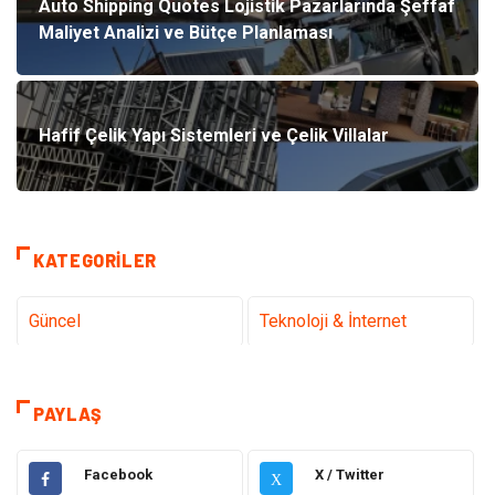
Auto Shipping Quotes Lojistik Pazarlarında Şeffaf
Maliyet Analizi ve Bütçe Planlaması
Hafif Çelik Yapı Sistemleri ve Çelik Villalar
KATEGORILER
Güncel
Teknoloji & İnternet
Sağlık
Hukuk
PAYLAŞ
Kamera Sistemleri
Eğitim
Facebook
X / Twitter
X
Elektrik & Elektronik
Gıda