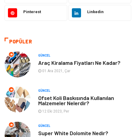
Pinterest
Linkedin
Güzellik & Bakım
Otomotiv
Makine
Giyim
POPÜLER
Tatil
Organizasyon
GÜNCEL
Bilgisayar & Yazılım
Genel Kültür
Araç Kiralama Fiyatları Ne Kadar?
01 Ara 2021, Çar
Mobilya
Emlak
GÜNCEL
Turizm
Tekstil
Ofset Koli Baskısında Kullanılan
Malzemeler Nelerdir?
Plaka Tanıma Sistemleri
Hediyelik Eşya
12 Eki 2023, Per
Aksesuar
Bebek Giyim
GÜNCEL
Super White Dolomite Nedir?