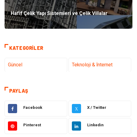
Hafif Çelik Yapı Sistemleri ve Çelik Villalar
KATEGORILER
Güncel
Teknoloji & İnternet
Sağlık
Hukuk
PAYLAŞ
Kamera Sistemleri
Eğitim
Facebook
X / Twitter
X
Elektrik & Elektronik
Gıda
Pinterest
Linkedin
Güzellik & Bakım
Otomotiv