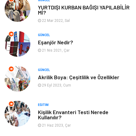
GÜNCEL
YURTDIŞI KURBAN BAĞIŞI YAPILABİLİR
Mİ?
22 Mar 2022, Sal
GÜNCEL
Eşanjör Nedir?
21 Nis 2021, Çar
GÜNCEL
Akrilik Boya: Çeşitlilik ve Özellikler
29 Eyl 2023, Cum
EĞITIM
Kişilik Envanteri Testi Nerede
Kullanılır?
21 Haz 2023, Çar