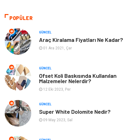
Makine
Giyim
POPÜLER
Tatil
Organizasyon
GÜNCEL
Bilgisayar & Yazılım
Genel Kültür
Araç Kiralama Fiyatları Ne Kadar?
01 Ara 2021, Çar
Mobilya
Emlak
GÜNCEL
Turizm
Tekstil
Ofset Koli Baskısında Kullanılan
Malzemeler Nelerdir?
Plaka Tanıma Sistemleri
Hediyelik Eşya
12 Eki 2023, Per
Aksesuar
Bebek Giyim
GÜNCEL
Super White Dolomite Nedir?
Tarım & Hayvancılık
Moda
09 May 2023, Sal