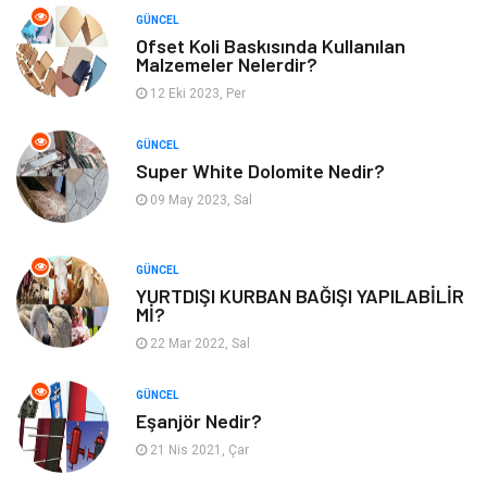
GÜNCEL
Turizm
Tekstil
Ofset Koli Baskısında Kullanılan
Malzemeler Nelerdir?
Plaka Tanıma Sistemleri
Hediyelik Eşya
12 Eki 2023, Per
Aksesuar
Bebek Giyim
GÜNCEL
Super White Dolomite Nedir?
Tarım & Hayvancılık
Moda
09 May 2023, Sal
GÜNCEL
YURTDIŞI KURBAN BAĞIŞI YAPILABİLİR
Mİ?
22 Mar 2022, Sal
GÜNCEL
Eşanjör Nedir?
21 Nis 2021, Çar