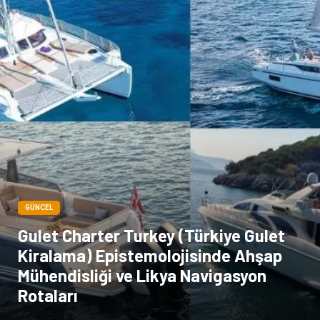
GÜNCEL
Gulet Charter Turkey (Türkiye Gulet
Kiralama) Epistemolojisinde Ahşap
Mühendisliği ve Likya Navigasyon
Rotaları