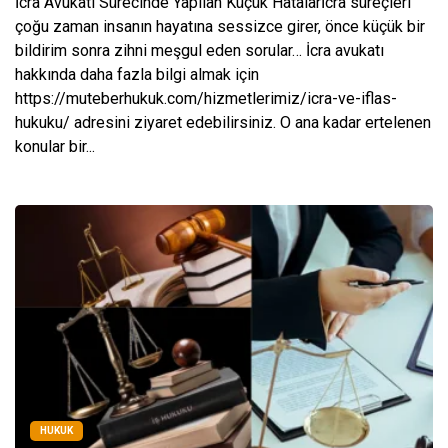
İcra Avukatı Sürecinde Yapılan Küçük Hatalarİcra süreçleri
çoğu zaman insanın hayatına sessizce girer, önce küçük bir
bildirim sonra zihni meşgul eden sorular… İcra avukatı
hakkında daha fazla bilgi almak için
https://muteberhukuk.com/hizmetlerimiz/icra-ve-iflas-
hukuku/ adresini ziyaret edebilirsiniz. O ana kadar ertelenen
konular bir...
HUKUK