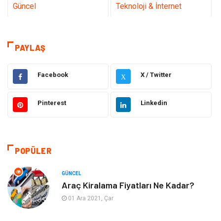
Güncel
Teknoloji & İnternet
Sağlık
Hukuk
PAYLAŞ
Kamera Sistemleri
Eğitim
Facebook
X / Twitter
X
Elektrik & Elektronik
Gıda
Pinterest
Linkedin
Güzellik & Bakım
Otomotiv
Makine
Giyim
POPÜLER
Tatil
Organizasyon
GÜNCEL
Bilgisayar & Yazılım
Genel Kültür
Araç Kiralama Fiyatları Ne Kadar?
01 Ara 2021, Çar
Mobilya
Emlak