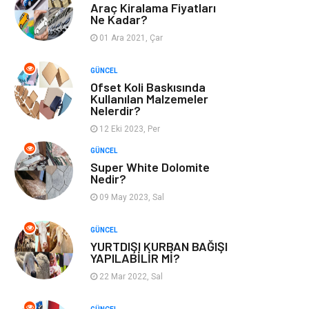
Araç Kiralama Fiyatları
Ne Kadar?
Mobilya
Emlak
01 Ara 2021, Çar
Turizm
Tekstil
GÜNCEL
Ofset Koli Baskısında
Plaka Tanıma
Hediyelik Eşya
Kullanılan Malzemeler
Nelerdir?
Sistemleri
12 Eki 2023, Per
Aksesuar
Bebek Giyim
GÜNCEL
Super White Dolomite
Nedir?
Tarım &
Moda
09 May 2023, Sal
Hayvancılık
GÜNCEL
YURTDIŞI KURBAN BAĞIŞI
YAPILABİLİR Mİ?
22 Mar 2022, Sal