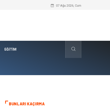
Edremit Satılık Müstakil Ev Hayalimi N
07 Ağu 2026, Cum
EĞITIM
BUNLARI KAÇIRMA