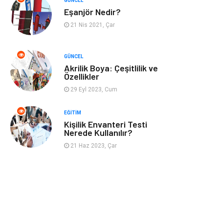
GÜNCEL
Eşanjör Nedir?
21 Nis 2021, Çar
GÜNCEL
Akrilik Boya: Çeşitlilik ve
Özellikler
29 Eyl 2023, Cum
EĞITIM
Kişilik Envanteri Testi
Nerede Kullanılır?
21 Haz 2023, Çar