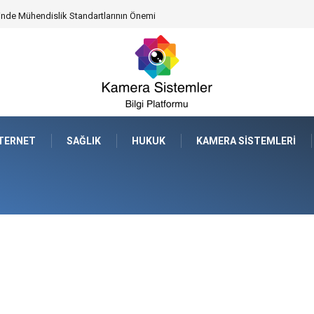
leceğe Nasıl Bir Miras Bırakacaksınız?
NTERNET
SAĞLIK
HUKUK
KAMERA SISTEMLERI