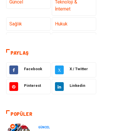
Güncel
Teknoloji &
İnternet
Sağlık
Hukuk
Kamera Sistemleri
Eğitim
PAYLAŞ
Elektrik &
Gıda
Elektronik
Facebook
X / Twitter
X
Güzellik & Bakım
Otomotiv
Pinterest
Linkedin
Makine
Giyim
Tatil
Organizasyon
POPÜLER
Bilgisayar &
Genel Kültür
Yazılım
GÜNCEL