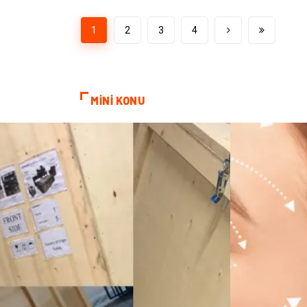
1
2
3
4
MİNİ KONU