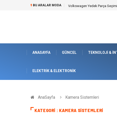
BU ARALAR MODA
Düğün Fotoğrafçısı Seçimiyle Ge
ANASAYFA
GÜNCEL
TEKNOLOJI & İ
ELEKTRIK & ELEKTRONIK
AnaSayfa
Kamera Sistemleri
KATEGORI : KAMERA SISTEMLERI