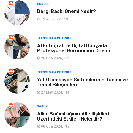
GÜNCEL
Dergi Baskı Önemi Nedir?
Plaka Tanıma Sistemleri
Hediyelik Eşya
19 Ara 2022, Pts
Aksesuar
Bebek Giyim
TEKNOLOJI & İNTERNET
Tarım & Hayvancılık
Moda
AI Fotoğraf ile Dijital Dünyada
Profesyonel Görünümün Önemi
28 Oca 2026, Çar
TEKNOLOJI & İNTERNET
Yat Otomasyon Sistemlerinin Tanımı ve
Temel Bileşenleri
27 May 2024, Pts
SAĞLIK
Alkol Bağımlılığının Aile İlişkileri
Üzerindeki Etkileri Nelerdir?
08 Oca 2024, Pts