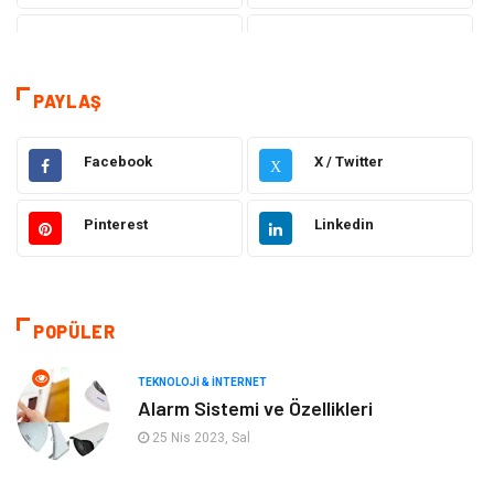
Sağlık
Hukuk
Kamera Sistemleri
Eğitim
PAYLAŞ
Elektrik & Elektronik
Gıda
Facebook
X / Twitter
X
Güzellik & Bakım
Otomotiv
Pinterest
Linkedin
Makine
Giyim
Tatil
Organizasyon
POPÜLER
Bilgisayar & Yazılım
Genel Kültür
TEKNOLOJI & İNTERNET
Alarm Sistemi ve Özellikleri
Mobilya
Emlak
25 Nis 2023, Sal
Turizm
Tekstil