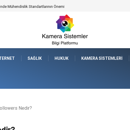
leceğe Nasıl Bir Miras Bırakacaksınız?
NTERNET
SAĞLIK
HUKUK
KAMERA SISTEMLERI
ollowers Nedir?
edir?