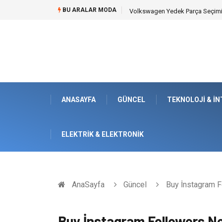
BU ARALAR MODA
Düğün Fotoğrafçısı Seçimiyle Ge
ANASAYFA
GÜNCEL
TEKNOLOJI & İ
ELEKTRIK & ELEKTRONIK
AnaSayfa
Güncel
Buy İnstagram F
Buy İnstagram Followers N