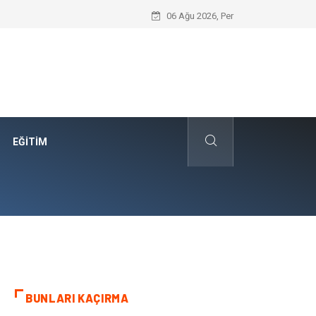
Edremit Satılık Müstakil Ev Hayalimi N
06 Ağu 2026, Per
EĞITIM
BUNLARI KAÇIRMA