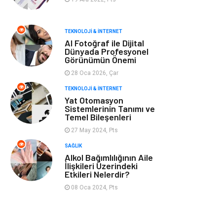
Tarım &
Moda
TEKNOLOJI & İNTERNET
Hayvancılık
AI Fotoğraf ile Dijital
Dünyada Profesyonel
Görünümün Önemi
28 Oca 2026, Çar
TEKNOLOJI & İNTERNET
Yat Otomasyon
Sistemlerinin Tanımı ve
Temel Bileşenleri
27 May 2024, Pts
SAĞLIK
Alkol Bağımlılığının Aile
İlişkileri Üzerindeki
Etkileri Nelerdir?
08 Oca 2024, Pts