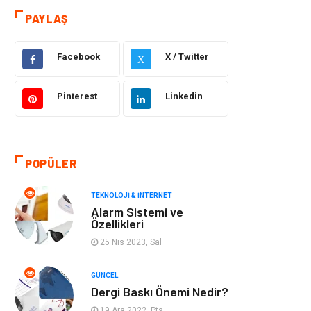
PAYLAŞ
Güzellik & Bakım
Otomotiv
Facebook
X / Twitter
Makine
Giyim
X
Tatil
Organizasyon
Pinterest
Linkedin
Bilgisayar &
Genel Kültür
Yazılım
POPÜLER
Mobilya
Emlak
TEKNOLOJI & İNTERNET
Alarm Sistemi ve
Turizm
Tekstil
Özellikleri
25 Nis 2023, Sal
Plaka Tanıma
Hediyelik Eşya
Sistemleri
GÜNCEL
Dergi Baskı Önemi Nedir?
Aksesuar
Bebek Giyim
19 Ara 2022, Pts