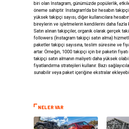
biri olan Instagram, günümüzde popülerlik, etkile
öneme sahiptir. Instagram'da bir hesabın takipçi sa
yüksek takipçi sayısı, diğer kullanıcılara hesabı
bireylerin ve işletmelerin kendilerini daha fazla
Satın alınan takipçiler, organik olarak gerçek ta
followers (İnstagram takipçi satın alma) hizmetle
paketler takipçi sayısına, teslim süresine ve fiyat
artar. Örneğin, 1000 takipçi için bir paketin fiya
takipçi satın almanın maliyeti daha yüksek olabili
fiyatlandırma stratejileri kullanır. Bazı sağlayıcıla
sunabilir veya paket içeriğine ekstralar ekleyebil
NELER VAR