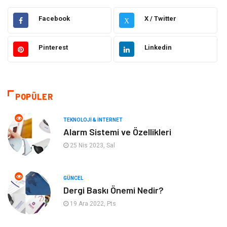
Elektrik & Elektronik
Gıda
Facebook
X / Twitter
X
Güzellik & Bakım
Otomotiv
Pinterest
Linkedin
Makine
Giyim
Tatil
Organizasyon
POPÜLER
Bilgisayar & Yazılım
Genel Kültür
TEKNOLOJI & İNTERNET
Alarm Sistemi ve Özellikleri
Mobilya
Emlak
25 Nis 2023, Sal
Turizm
Tekstil
GÜNCEL
Dergi Baskı Önemi Nedir?
Plaka Tanıma Sistemleri
Hediyelik Eşya
19 Ara 2022, Pts
Aksesuar
Bebek Giyim