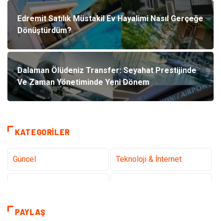
Edremit Satılık Müstakil Ev Hayalimi Nasıl Gerçeğe
Dönüştürdüm?
Dalaman Ölüdeniz Transfer: Seyahat Prestijinde
Ve Zaman Yönetiminde Yeni Dönem
KATEGORILER
Güncel
Teknoloji & İnternet
Sağlık
Hukuk
Kamera Sistemleri
Eğitim
PAYLAŞ