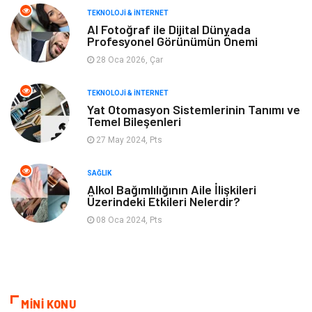
TEKNOLOJI & İNTERNET
Tarım & Hayvancılık
Moda
AI Fotoğraf ile Dijital Dünyada
Profesyonel Görünümün Önemi
28 Oca 2026, Çar
TEKNOLOJI & İNTERNET
Yat Otomasyon Sistemlerinin Tanımı ve
Temel Bileşenleri
27 May 2024, Pts
SAĞLIK
Alkol Bağımlılığının Aile İlişkileri
Üzerindeki Etkileri Nelerdir?
08 Oca 2024, Pts
MİNİ KONU