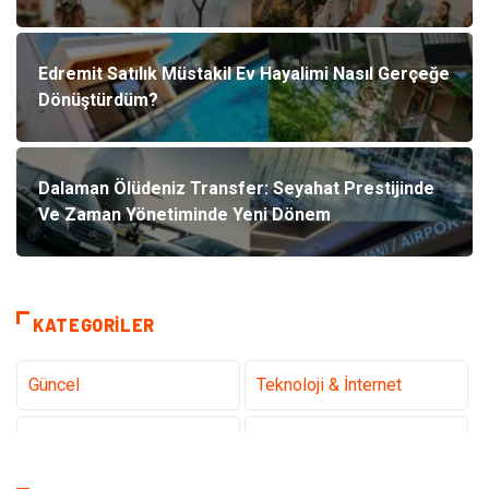
Edremit Satılık Müstakil Ev Hayalimi Nasıl Gerçeğe
Dönüştürdüm?
Dalaman Ölüdeniz Transfer: Seyahat Prestijinde
Ve Zaman Yönetiminde Yeni Dönem
KATEGORILER
Güncel
Teknoloji & İnternet
Sağlık
Hukuk