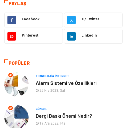
Kamera Sistemleri
Eğitim
PAYLAŞ
Elektrik & Elektronik
Gıda
Facebook
X / Twitter
X
Güzellik & Bakım
Otomotiv
Pinterest
Linkedin
Makine
Giyim
Tatil
Organizasyon
POPÜLER
Bilgisayar & Yazılım
Genel Kültür
TEKNOLOJI & İNTERNET
Alarm Sistemi ve Özellikleri
Mobilya
Emlak
25 Nis 2023, Sal
Turizm
Tekstil
GÜNCEL
Dergi Baskı Önemi Nedir?
Plaka Tanıma Sistemleri
Hediyelik Eşya
19 Ara 2022, Pts