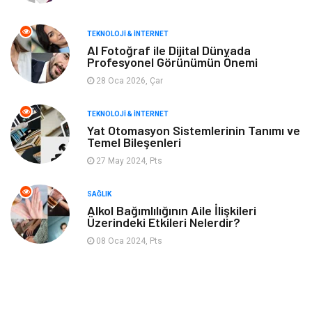
Aksesuar
Bebek Giyim
TEKNOLOJI & İNTERNET
Tarım & Hayvancılık
Moda
AI Fotoğraf ile Dijital Dünyada
Profesyonel Görünümün Önemi
28 Oca 2026, Çar
TEKNOLOJI & İNTERNET
Yat Otomasyon Sistemlerinin Tanımı ve
Temel Bileşenleri
27 May 2024, Pts
SAĞLIK
Alkol Bağımlılığının Aile İlişkileri
Üzerindeki Etkileri Nelerdir?
08 Oca 2024, Pts