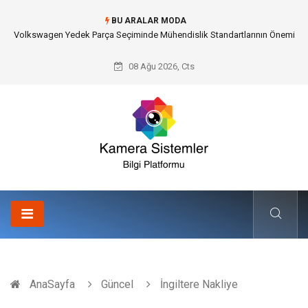
BU ARALAR MODA
Düğün Fotoğrafçısı Seçimiyle Geleceğe Nasıl Bir Miras Bırakacaksınız?
08 Ağu 2026, Cts
AnaSayfa
Güncel
İngiltere Nakliye