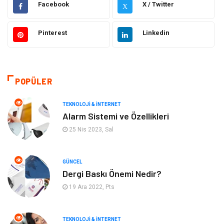
Facebook
X / Twitter
X
Güzellik & Bakım
Otomotiv
Pinterest
Linkedin
Makine
Giyim
Tatil
Organizasyon
POPÜLER
Bilgisayar & Yazılım
Genel Kültür
TEKNOLOJI & İNTERNET
Alarm Sistemi ve Özellikleri
Mobilya
Emlak
25 Nis 2023, Sal
Turizm
Tekstil
GÜNCEL
Dergi Baskı Önemi Nedir?
Plaka Tanıma Sistemleri
Hediyelik Eşya
19 Ara 2022, Pts
Aksesuar
Bebek Giyim
TEKNOLOJI & İNTERNET