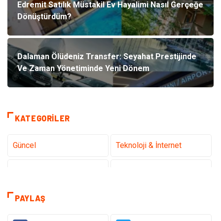
Edremit Satılık Müstakil Ev Hayalimi Nasıl Gerçeğe
Dönüştürdüm?
Dalaman Ölüdeniz Transfer: Seyahat Prestijinde
Ve Zaman Yönetiminde Yeni Dönem
KATEGORILER
Güncel
Teknoloji & İnternet
Sağlık
Hukuk
Kamera Sistemleri
Eğitim
PAYLAŞ
Elektrik & Elektronik
Gıda