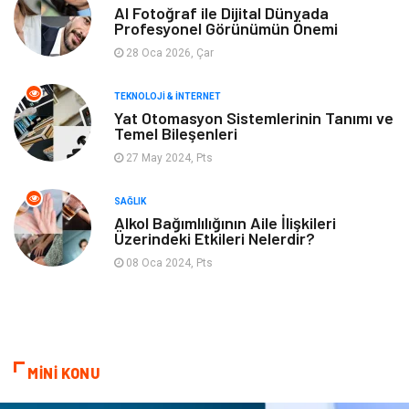
Tarım & Hayvancılık
Moda
AI Fotoğraf ile Dijital Dünyada
Profesyonel Görünümün Önemi
28 Oca 2026, Çar
TEKNOLOJI & İNTERNET
Yat Otomasyon Sistemlerinin Tanımı ve
Temel Bileşenleri
27 May 2024, Pts
SAĞLIK
Alkol Bağımlılığının Aile İlişkileri
Üzerindeki Etkileri Nelerdir?
08 Oca 2024, Pts
MİNİ KONU