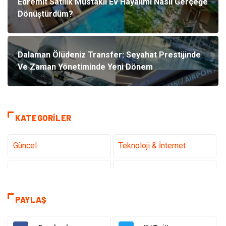
Edremit Satılık Müstakil Ev Hayalimi Nasıl Gerçeğe
Dönüştürdüm?
Dalaman Ölüdeniz Transfer: Seyahat Prestijinde
Ve Zaman Yönetiminde Yeni Dönem
KATEGORILER
Güncel
Teknoloji & İnternet
Sağlık
Hukuk
Kamera Sistemleri
Eğitim
PAYLAŞ
Elektrik & Elektronik
Gıda