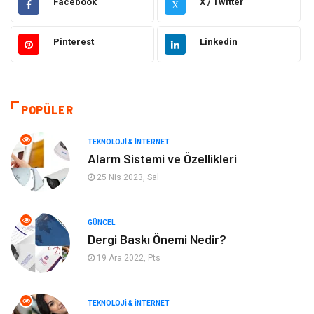
Facebook
X / Twitter
X
Güzellik & Bakım
Otomotiv
Pinterest
Linkedin
Makine
Giyim
Tatil
Organizasyon
POPÜLER
Bilgisayar & Yazılım
Genel Kültür
TEKNOLOJI & İNTERNET
Alarm Sistemi ve Özellikleri
Mobilya
Emlak
25 Nis 2023, Sal
Turizm
Tekstil
GÜNCEL
Dergi Baskı Önemi Nedir?
Plaka Tanıma Sistemleri
Hediyelik Eşya
19 Ara 2022, Pts
Aksesuar
Bebek Giyim
TEKNOLOJI & İNTERNET