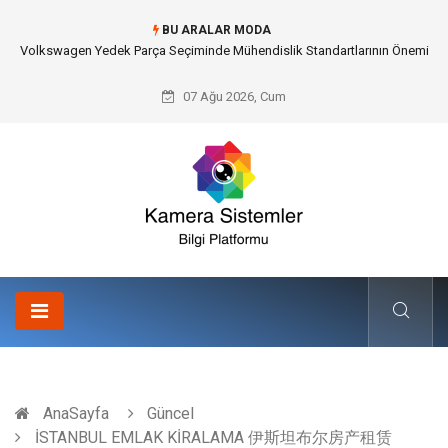
BU ARALAR MODA
Düğün Fotoğrafçısı Seçimiyle Geleceğe Nasıl Bir Miras Bırakacaksınız?
07 Ağu 2026, Cum
AnaSayfa
Güncel
İSTANBUL EMLAK KİRALAMA 伊斯坦布尔房产租赁