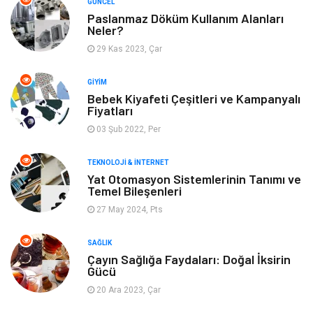
GÜNCEL
Paslanmaz Döküm Kullanım Alanları
Neler?
Mobilya
Emlak
29 Kas 2023, Çar
Turizm
Tekstil
GIYIM
Bebek Kiyafeti Çeşitleri ve Kampanyalı
Plaka Tanıma Sistemleri
Hediyelik Eşya
Fiyatları
03 Şub 2022, Per
Aksesuar
Bebek Giyim
TEKNOLOJI & İNTERNET
Tarım & Hayvancılık
Moda
Yat Otomasyon Sistemlerinin Tanımı ve
Temel Bileşenleri
27 May 2024, Pts
SAĞLIK
Çayın Sağlığa Faydaları: Doğal İksirin
Gücü
20 Ara 2023, Çar