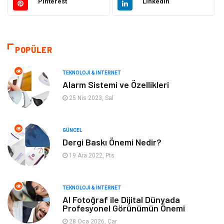
Pinterest
Linkedin
Makine
Giyim
Tatil
Organizasyon
POPÜLER
Bilgisayar & Yazılım
Genel Kültür
TEKNOLOJI & İNTERNET
Alarm Sistemi ve Özellikleri
Mobilya
Emlak
25 Nis 2023, Sal
Turizm
Tekstil
GÜNCEL
Dergi Baskı Önemi Nedir?
Plaka Tanıma Sistemleri
Hediyelik Eşya
19 Ara 2022, Pts
Aksesuar
Bebek Giyim
TEKNOLOJI & İNTERNET
Tarım & Hayvancılık
Moda
AI Fotoğraf ile Dijital Dünyada
Profesyonel Görünümün Önemi
28 Oca 2026, Çar