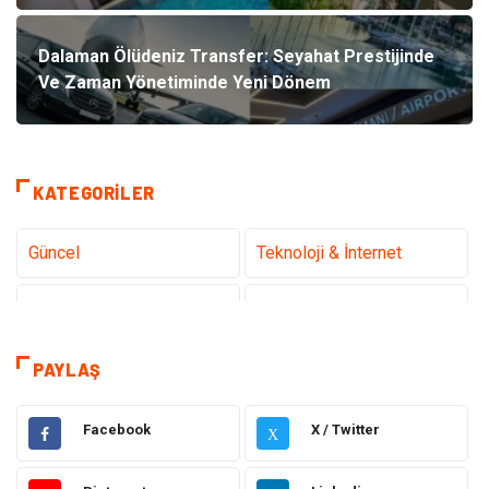
Dalaman Ölüdeniz Transfer: Seyahat Prestijinde
Ve Zaman Yönetiminde Yeni Dönem
KATEGORILER
Güncel
Teknoloji & İnternet
Sağlık
Hukuk
Kamera Sistemleri
Eğitim
PAYLAŞ
Elektrik & Elektronik
Gıda
Facebook
X / Twitter
X
Güzellik & Bakım
Otomotiv