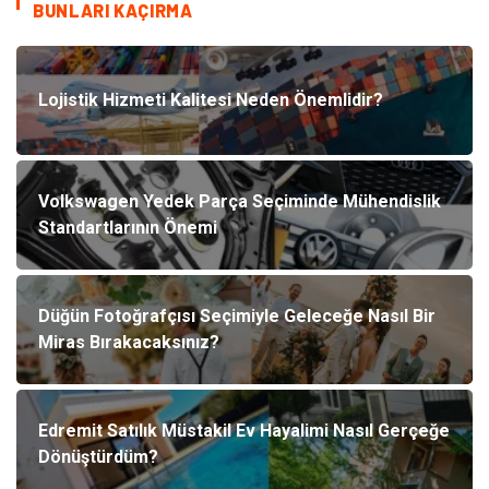
BUNLARI KAÇIRMA
Lojistik Hizmeti Kalitesi Neden Önemlidir?
Volkswagen Yedek Parça Seçiminde Mühendislik
Standartlarının Önemi
Düğün Fotoğrafçısı Seçimiyle Geleceğe Nasıl Bir
Miras Bırakacaksınız?
Edremit Satılık Müstakil Ev Hayalimi Nasıl Gerçeğe
Dönüştürdüm?