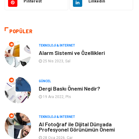
Pinterest
Linkedin
Makine
Giyim
Tatil
Organizasyon
POPÜLER
Bilgisayar & Yazılım
Genel Kültür
TEKNOLOJI & İNTERNET
Alarm Sistemi ve Özellikleri
Mobilya
Emlak
25 Nis 2023, Sal
Turizm
Tekstil
GÜNCEL
Dergi Baskı Önemi Nedir?
Plaka Tanıma Sistemleri
Hediyelik Eşya
19 Ara 2022, Pts
Aksesuar
Bebek Giyim
TEKNOLOJI & İNTERNET
Tarım & Hayvancılık
Moda
AI Fotoğraf ile Dijital Dünyada
Profesyonel Görünümün Önemi
28 Oca 2026, Çar