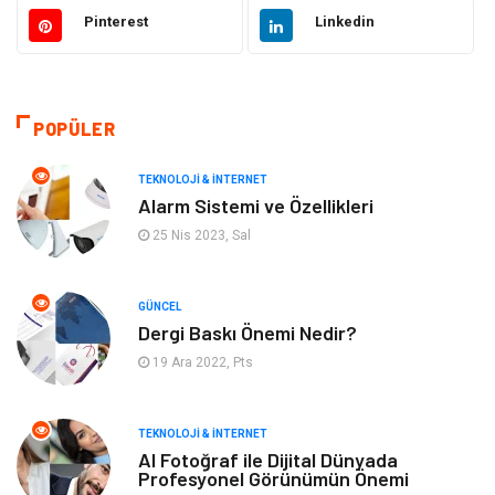
Güzellik & Bakım
Otomotiv
Pinterest
Linkedin
Makine
Giyim
Tatil
Organizasyon
POPÜLER
Bilgisayar & Yazılım
Genel Kültür
TEKNOLOJI & İNTERNET
Alarm Sistemi ve Özellikleri
Mobilya
Emlak
25 Nis 2023, Sal
Turizm
Tekstil
GÜNCEL
Dergi Baskı Önemi Nedir?
Plaka Tanıma Sistemleri
Hediyelik Eşya
19 Ara 2022, Pts
Aksesuar
Bebek Giyim
TEKNOLOJI & İNTERNET
Tarım & Hayvancılık
Moda
AI Fotoğraf ile Dijital Dünyada
Profesyonel Görünümün Önemi