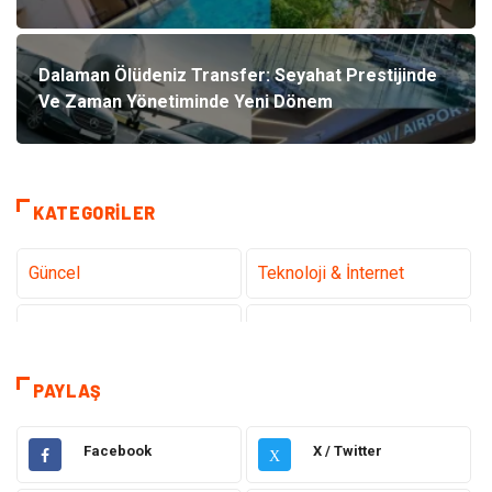
Dalaman Ölüdeniz Transfer: Seyahat Prestijinde
Ve Zaman Yönetiminde Yeni Dönem
KATEGORILER
Güncel
Teknoloji & İnternet
Sağlık
Hukuk
Kamera Sistemleri
Eğitim
PAYLAŞ
Elektrik & Elektronik
Gıda
Facebook
X / Twitter
X