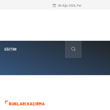
Edremit Satılık Müstakil Ev Hayalimi N
06 Ağu 2026, Per
EĞITIM
BUNLARI KAÇIRMA