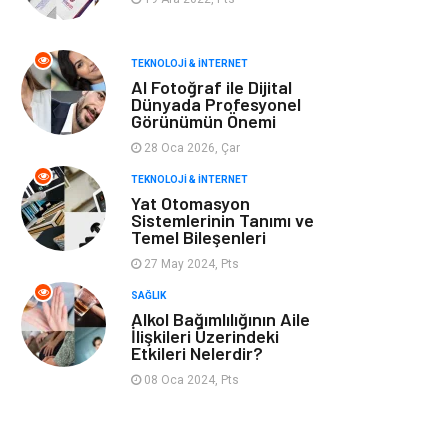
Tarım &
Moda
TEKNOLOJI & İNTERNET
Hayvancılık
AI Fotoğraf ile Dijital
Dünyada Profesyonel
Görünümün Önemi
28 Oca 2026, Çar
TEKNOLOJI & İNTERNET
Yat Otomasyon
Sistemlerinin Tanımı ve
Temel Bileşenleri
27 May 2024, Pts
SAĞLIK
Alkol Bağımlılığının Aile
İlişkileri Üzerindeki
Etkileri Nelerdir?
08 Oca 2024, Pts