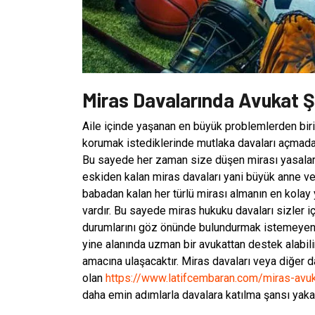
Miras Davalarında Avukat Ş
Aile içinde yaşanan en büyük problemlerden biri d
korumak istediklerinde mutlaka davaları açmada
Bu sayede her zaman size düşen mirası yasalar ö
eskiden kalan miras davaları yani büyük anne v
babadan kalan her türlü mirası almanın en kolay
vardır. Bu sayede miras hukuku davaları sizler i
durumlarını göz önünde bulundurmak istemeyen ki
yine alanında uzman bir avukattan destek alabil
amacına ulaşacaktır. Miras davaları veya diğer d
olan
https://www.latifcembaran.com/miras-avuk
daha emin adımlarla davalara katılma şansı yakal