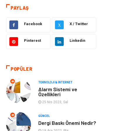
PAYLAŞ
Güzellik & Bakım
Otomotiv
Facebook
X / Twitter
Makine
Giyim
X
Tatil
Organizasyon
Pinterest
Linkedin
Bilgisayar &
Genel Kültür
Yazılım
POPÜLER
Mobilya
Emlak
TEKNOLOJI & İNTERNET
Alarm Sistemi ve
Turizm
Tekstil
Özellikleri
25 Nis 2023, Sal
Plaka Tanıma
Hediyelik Eşya
Sistemleri
GÜNCEL
Dergi Baskı Önemi Nedir?
Aksesuar
Bebek Giyim
19 Ara 2022, Pts