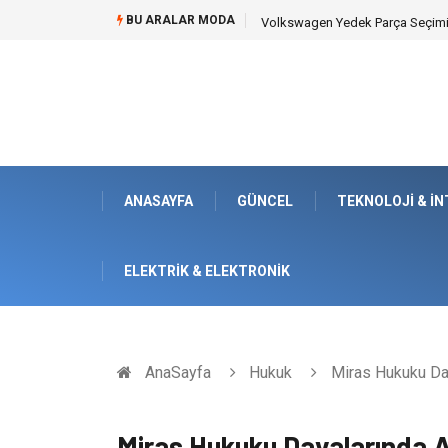
BU ARALAR MODA
Düğün Fotoğrafçısı Seçimiyle Ge
ANASAYFA
GÜNCEL
TEKNOLOJI & İ
ELEKTRIK & ELEKTRONIK
AnaSayfa
Hukuk
Miras Hukuku Da
Miras Hukuku Davalarında 