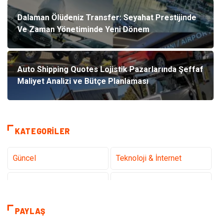
Dalaman Ölüdeniz Transfer: Seyahat Prestijinde
Ve Zaman Yönetiminde Yeni Dönem
Auto Shipping Quotes Lojistik Pazarlarında Şeffaf
Maliyet Analizi ve Bütçe Planlaması
KATEGORILER
Güncel
Teknoloji & İnternet
Sağlık
Hukuk
Kamera Sistemleri
Eğitim
PAYLAŞ