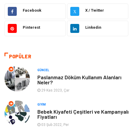
Elektrik & Elektronik
Gıda
Facebook
X / Twitter
X
Güzellik & Bakım
Otomotiv
Pinterest
Linkedin
Makine
Giyim
Tatil
Organizasyon
POPÜLER
Bilgisayar & Yazılım
Genel Kültür
GÜNCEL
Paslanmaz Döküm Kullanım Alanları
Neler?
Mobilya
Emlak
29 Kas 2023, Çar
Turizm
Tekstil
GIYIM
Bebek Kiyafeti Çeşitleri ve Kampanyalı
Plaka Tanıma Sistemleri
Hediyelik Eşya
Fiyatları
03 Şub 2022, Per
Aksesuar
Bebek Giyim