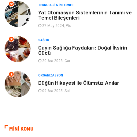
TEKNOLOJI & İNTERNET
Tarım & Hayvancılık
Moda
Yat Otomasyon Sistemlerinin Tanımı ve
Temel Bileşenleri
27 May 2024, Pts
SAĞLIK
Çayın Sağlığa Faydaları: Doğal İksirin
Gücü
20 Ara 2023, Çar
ORGANIZASYON
Düğün Hikayesi ile Ölümsüz Anılar
09 Ara 2025, Sal
MİNİ KONU