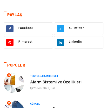
Sağlık
Hukuk
Kamera Sistemleri
Eğitim
PAYLAŞ
Elektrik & Elektronik
Gıda
Facebook
X / Twitter
X
Güzellik & Bakım
Otomotiv
Pinterest
Linkedin
Makine
Giyim
Tatil
Organizasyon
POPÜLER
Bilgisayar & Yazılım
Genel Kültür
TEKNOLOJI & İNTERNET
Alarm Sistemi ve Özellikleri
Mobilya
Emlak
25 Nis 2023, Sal
Turizm
Tekstil
GÜNCEL