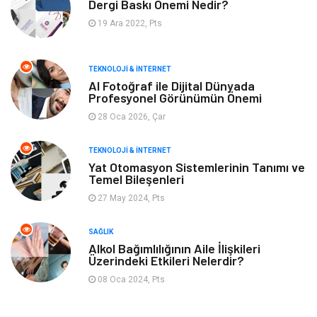
Dergi Baskı Önemi Nedir?
Plaka Tanıma Sistemleri
Hediyelik Eşya
19 Ara 2022, Pts
Aksesuar
Bebek Giyim
TEKNOLOJI & İNTERNET
Tarım & Hayvancılık
Moda
AI Fotoğraf ile Dijital Dünyada
Profesyonel Görünümün Önemi
28 Oca 2026, Çar
TEKNOLOJI & İNTERNET
Yat Otomasyon Sistemlerinin Tanımı ve
Temel Bileşenleri
27 May 2024, Pts
SAĞLIK
Alkol Bağımlılığının Aile İlişkileri
Üzerindeki Etkileri Nelerdir?
08 Oca 2024, Pts