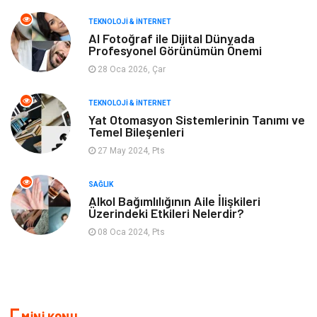
TEKNOLOJI & İNTERNET
Tarım & Hayvancılık
Moda
AI Fotoğraf ile Dijital Dünyada
Profesyonel Görünümün Önemi
28 Oca 2026, Çar
TEKNOLOJI & İNTERNET
Yat Otomasyon Sistemlerinin Tanımı ve
Temel Bileşenleri
27 May 2024, Pts
SAĞLIK
Alkol Bağımlılığının Aile İlişkileri
Üzerindeki Etkileri Nelerdir?
08 Oca 2024, Pts