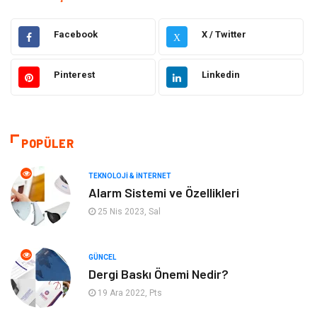
Elektrik & Elektronik
Gıda
Facebook
X / Twitter
X
Güzellik & Bakım
Otomotiv
Pinterest
Linkedin
Makine
Giyim
Tatil
Organizasyon
POPÜLER
Bilgisayar & Yazılım
Genel Kültür
TEKNOLOJI & İNTERNET
Alarm Sistemi ve Özellikleri
Mobilya
Emlak
25 Nis 2023, Sal
Turizm
Tekstil
GÜNCEL
Dergi Baskı Önemi Nedir?
Plaka Tanıma Sistemleri
Hediyelik Eşya
19 Ara 2022, Pts
Aksesuar
Bebek Giyim