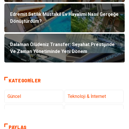
Edremit Satılık Müstakil Ev Hayalimi Nasıl Gerçeğe
Dönüştürdüm?
Dalaman Ölüdeniz Transfer: Seyahat Prestijinde
Ve Zaman Yönetiminde Yeni Dönem
KATEGORILER
Güncel
Teknoloji & İnternet
Sağlık
Hukuk
Kamera Sistemleri
Eğitim
PAYLAŞ