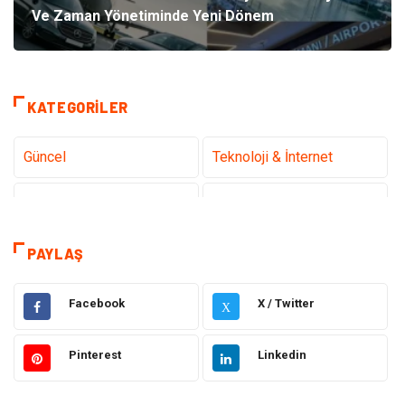
Ve Zaman Yönetiminde Yeni Dönem
KATEGORILER
Güncel
Teknoloji & İnternet
Sağlık
Hukuk
Kamera Sistemleri
Eğitim
PAYLAŞ
Elektrik & Elektronik
Gıda
Facebook
X / Twitter
X
Güzellik & Bakım
Otomotiv
Pinterest
Linkedin
Makine
Giyim