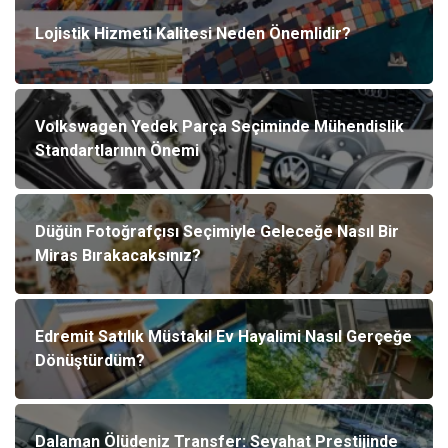
Lojistik Hizmeti Kalitesi Neden Önemlidir?
Volkswagen Yedek Parça Seçiminde Mühendislik
Standartlarının Önemi
Düğün Fotoğrafçısı Seçimiyle Geleceğe Nasıl Bir
Miras Bırakacaksınız?
Edremit Satılık Müstakil Ev Hayalimi Nasıl Gerçeğe
Dönüştürdüm?
Dalaman Ölüdeniz Transfer: Seyahat Prestijinde