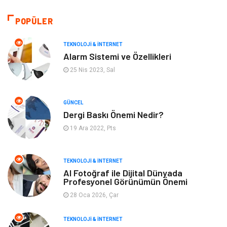
Tatil
Organizasyon
POPÜLER
Bilgisayar & Yazılım
Genel Kültür
TEKNOLOJI & İNTERNET
Alarm Sistemi ve Özellikleri
Mobilya
Emlak
25 Nis 2023, Sal
Turizm
Tekstil
GÜNCEL
Dergi Baskı Önemi Nedir?
Plaka Tanıma Sistemleri
Hediyelik Eşya
19 Ara 2022, Pts
Aksesuar
Bebek Giyim
TEKNOLOJI & İNTERNET
Tarım & Hayvancılık
Moda
AI Fotoğraf ile Dijital Dünyada
Profesyonel Görünümün Önemi
28 Oca 2026, Çar
TEKNOLOJI & İNTERNET