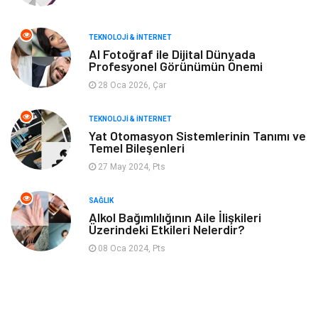
Aksesuar
Bebek Giyim
TEKNOLOJI & İNTERNET
Tarım & Hayvancılık
Moda
AI Fotoğraf ile Dijital Dünyada
Profesyonel Görünümün Önemi
28 Oca 2026, Çar
TEKNOLOJI & İNTERNET
Yat Otomasyon Sistemlerinin Tanımı ve
Temel Bileşenleri
27 May 2024, Pts
SAĞLIK
Alkol Bağımlılığının Aile İlişkileri
Üzerindeki Etkileri Nelerdir?
08 Oca 2024, Pts