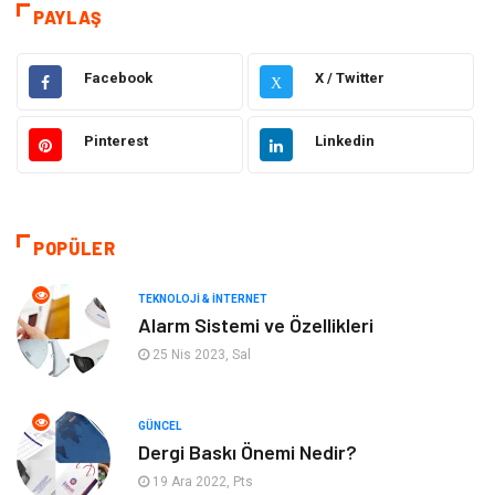
Kamera Sistemleri
Eğitim
PAYLAŞ
Elektrik & Elektronik
Gıda
Facebook
X / Twitter
X
Güzellik & Bakım
Otomotiv
Pinterest
Linkedin
Makine
Giyim
Tatil
Organizasyon
POPÜLER
Bilgisayar & Yazılım
Genel Kültür
TEKNOLOJI & İNTERNET
Alarm Sistemi ve Özellikleri
Mobilya
Emlak
25 Nis 2023, Sal
Turizm
Tekstil
GÜNCEL
Dergi Baskı Önemi Nedir?
Plaka Tanıma Sistemleri
Hediyelik Eşya
19 Ara 2022, Pts