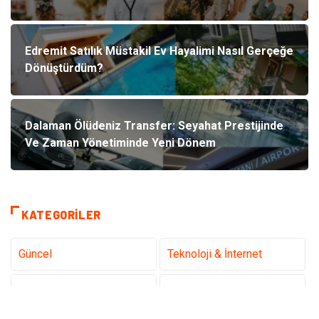
Edremit Satılık Müstakil Ev Hayalimi Nasıl Gerçeğe
Dönüştürdüm?
Dalaman Ölüdeniz Transfer: Seyahat Prestijinde
Ve Zaman Yönetiminde Yeni Dönem
KATEGORILER
Güncel
Teknoloji & İnternet
Sağlık
Hukuk