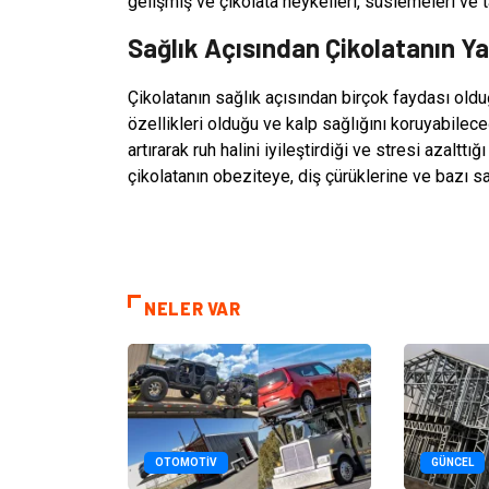
gelişmiş ve çikolata heykelleri, süslemeleri ve ta
Sağlık Açısından Çikolatanın Yar
Çikolatanın sağlık açısından birçok faydası olduğu
özellikleri olduğu ve kalp sağlığını koruyabilece
artırarak ruh halini iyileştirdiği ve stresi azalttı
çikolatanın obeziteye, diş çürüklerine ve bazı sa
NELER VAR
OTOMOTIV
GÜNCEL