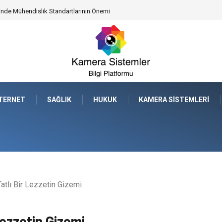
leceğe Nasıl Bir Miras Bırakacaksınız?
NTERNET
SAĞLIK
HUKUK
KAMERA SISTEMLERI
atlı Bir Lezzetin Gizemi
Lezzetin Gizemi