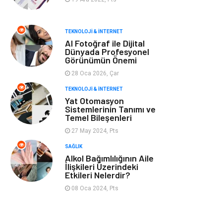
Tarım &
Moda
TEKNOLOJI & İNTERNET
Hayvancılık
AI Fotoğraf ile Dijital
Dünyada Profesyonel
Görünümün Önemi
28 Oca 2026, Çar
TEKNOLOJI & İNTERNET
Yat Otomasyon
Sistemlerinin Tanımı ve
Temel Bileşenleri
27 May 2024, Pts
SAĞLIK
Alkol Bağımlılığının Aile
İlişkileri Üzerindeki
Etkileri Nelerdir?
08 Oca 2024, Pts