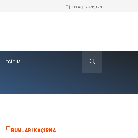
Edremit Satılık Müstakil Ev Hayalimi N
08 Ağu 2026, Cts
EĞITIM
BUNLARI KAÇIRMA