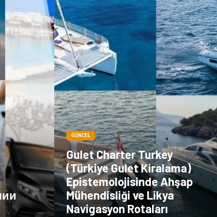
GÜNCEL
Gulet Charter Turkey
(Türkiye Gulet Kiralama)
Epistemolojisinde Ahşap
лии
Mühendisliği ve Likya
Navigasyon Rotaları