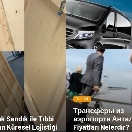
TURIZM
Трансферы из
k Sandık ile Tıbbi
аэропорта Анта
ın Küresel Lojistiği
Fiyatları Nelerdir?