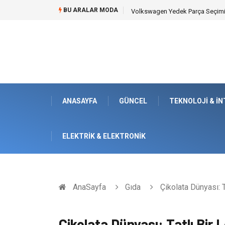
BU ARALAR MODA
Düğün Fotoğrafçısı Seçimiyle Ge
ANASAYFA
GÜNCEL
TEKNOLOJI & İ
ELEKTRIK & ELEKTRONIK
AnaSayfa
Gıda
Çikolata Dünyası: T
Çikolata Dünyası: Tatlı Bir 