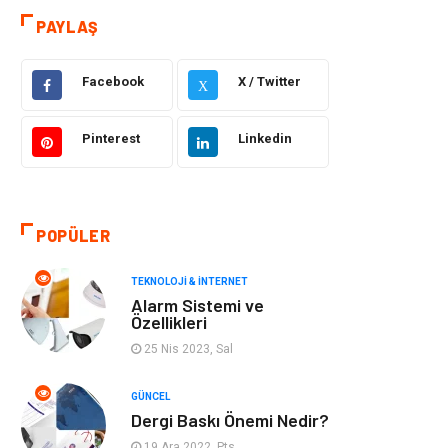
PAYLAŞ
Güzellik & Bakım
Otomotiv
Facebook
X / Twitter
Makine
Giyim
X
Tatil
Organizasyon
Pinterest
Linkedin
Bilgisayar &
Genel Kültür
Yazılım
POPÜLER
Mobilya
Emlak
TEKNOLOJI & İNTERNET
Alarm Sistemi ve
Turizm
Tekstil
Özellikleri
25 Nis 2023, Sal
Plaka Tanıma
Hediyelik Eşya
Sistemleri
GÜNCEL
Dergi Baskı Önemi Nedir?
Aksesuar
Bebek Giyim
19 Ara 2022, Pts