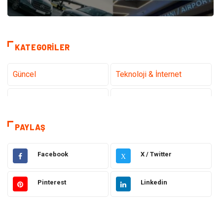
KATEGORILER
Güncel
Teknoloji & İnternet
Sağlık
Hukuk
Kamera Sistemleri
Eğitim
PAYLAŞ
Elektrik & Elektronik
Gıda
Facebook
X / Twitter
X
Güzellik & Bakım
Otomotiv
Pinterest
Linkedin
Makine
Giyim