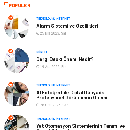
Tatil
Organizasyon
POPÜLER
Bilgisayar & Yazılım
Genel Kültür
TEKNOLOJI & İNTERNET
Alarm Sistemi ve Özellikleri
Mobilya
Emlak
25 Nis 2023, Sal
Turizm
Tekstil
GÜNCEL
Dergi Baskı Önemi Nedir?
Plaka Tanıma Sistemleri
Hediyelik Eşya
19 Ara 2022, Pts
Aksesuar
Bebek Giyim
TEKNOLOJI & İNTERNET
Tarım & Hayvancılık
Moda
AI Fotoğraf ile Dijital Dünyada
Profesyonel Görünümün Önemi
28 Oca 2026, Çar
TEKNOLOJI & İNTERNET
Yat Otomasyon Sistemlerinin Tanımı ve