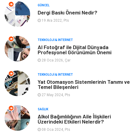
GÜNCEL
Dergi Baskı Önemi Nedir?
Plaka Tanıma Sistemleri
Hediyelik Eşya
19 Ara 2022, Pts
Aksesuar
Bebek Giyim
TEKNOLOJI & İNTERNET
Tarım & Hayvancılık
Moda
AI Fotoğraf ile Dijital Dünyada
Profesyonel Görünümün Önemi
28 Oca 2026, Çar
TEKNOLOJI & İNTERNET
Yat Otomasyon Sistemlerinin Tanımı ve
Temel Bileşenleri
27 May 2024, Pts
SAĞLIK
Alkol Bağımlılığının Aile İlişkileri
Üzerindeki Etkileri Nelerdir?
08 Oca 2024, Pts