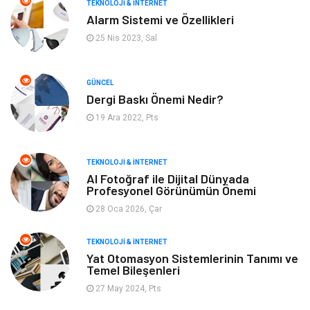
TEKNOLOJI & İNTERNET
Alarm Sistemi ve Özellikleri
Mobilya
Emlak
25 Nis 2023, Sal
Turizm
Tekstil
GÜNCEL
Dergi Baskı Önemi Nedir?
Plaka Tanıma Sistemleri
Hediyelik Eşya
19 Ara 2022, Pts
Aksesuar
Bebek Giyim
TEKNOLOJI & İNTERNET
Tarım & Hayvancılık
Moda
AI Fotoğraf ile Dijital Dünyada
Profesyonel Görünümün Önemi
28 Oca 2026, Çar
TEKNOLOJI & İNTERNET
Yat Otomasyon Sistemlerinin Tanımı ve
Temel Bileşenleri
27 May 2024, Pts