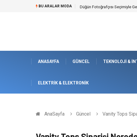
BU ARALAR MODA
Edremit Satılık Müstakil Ev Hay
ANASAYFA
GÜNCEL
TEKNOLOJI & İ
ELEKTRIK & ELEKTRONIK
AnaSayfa
Güncel
Vanity Tops Sipa
Vanity Tops Siparişi Nerede