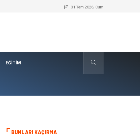
Dalaman Ölüdeniz Transfer: Seyahat Pr
31 Tem 2026, Cum
EĞITIM
BUNLARI KAÇIRMA