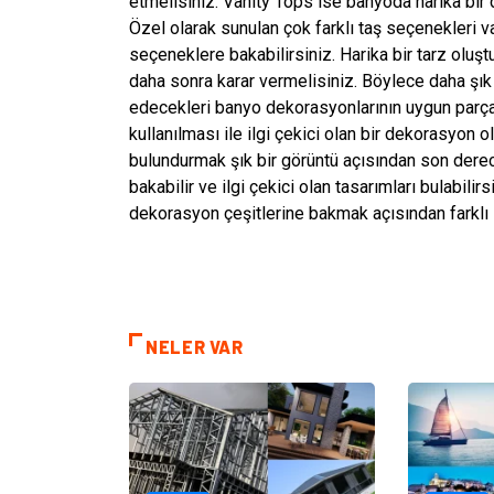
etmelisiniz. Vanity Tops ise banyoda harika bir
Özel olarak sunulan çok farklı taş seçenekleri va
seçeneklere bakabilirsiniz. Harika bir tarz oluş
daha sonra karar vermelisiniz. Böylece daha şık b
edecekleri banyo dekorasyonlarının uygun parçal
kullanılması ile ilgi çekici olan bir dekorasyon 
bulundurmak şık bir görüntü açısından son dere
bakabilir ve ilgi çekici olan tasarımları bulabil
dekorasyon çeşitlerine bakmak açısından farklı s
NELER VAR