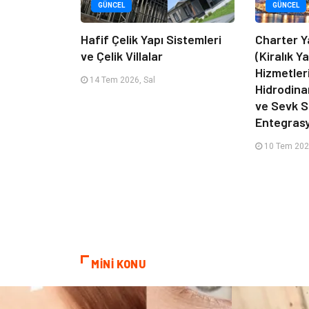
GÜNCEL
GÜNCEL
Hafif Çelik Yapı Sistemleri
Charter Y
ve Çelik Villalar
(Kiralık Y
Hizmetler
14 Tem 2026, Sal
Hidrodin
ve Sevk S
Entegras
10 Tem 202
MİNİ KONU