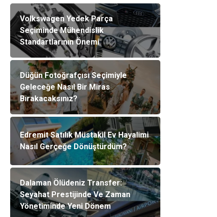
Volkswagen Yedek Parça
Seçiminde Mühendislik
Standartlarının Önemi
Düğün Fotoğrafçısı Seçimiyle
Geleceğe Nasıl Bir Miras
Bırakacaksınız?
Edremit Satılık Müstakil Ev Hayalimi
Nasıl Gerçeğe Dönüştürdüm?
Dalaman Ölüdeniz Transfer:
Seyahat Prestijinde Ve Zaman
Yönetiminde Yeni Dönem