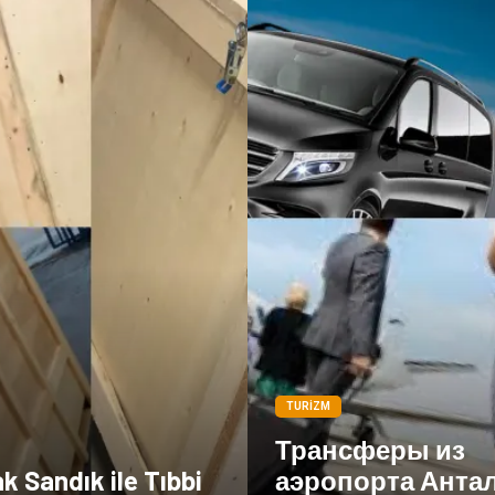
TURIZM
Трансферы из
k Sandık ile Tıbbi
аэропорта Анта