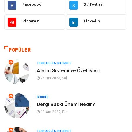
Elektrik & Elektronik
Gıda
Facebook
X / Twitter
X
Güzellik & Bakım
Otomotiv
Pinterest
Linkedin
Makine
Giyim
Tatil
Organizasyon
POPÜLER
Bilgisayar & Yazılım
Genel Kültür
TEKNOLOJI & İNTERNET
Alarm Sistemi ve Özellikleri
Mobilya
Emlak
25 Nis 2023, Sal
Turizm
Tekstil
GÜNCEL
Dergi Baskı Önemi Nedir?
Plaka Tanıma Sistemleri
Hediyelik Eşya
19 Ara 2022, Pts
Aksesuar
Bebek Giyim
TEKNOLOJI & İNTERNET