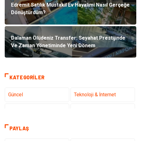
Edremit Satılık Müstakil Ev Hayalimi Nasıl Gerçeğe
Dönüştürdüm?
Dalaman Ölüdeniz Transfer: Seyahat Prestijinde
Ve Zaman Yönetiminde Yeni Dönem
KATEGORILER
Güncel
Teknoloji & İnternet
Sağlık
Hukuk
Kamera Sistemleri
Eğitim
PAYLAŞ