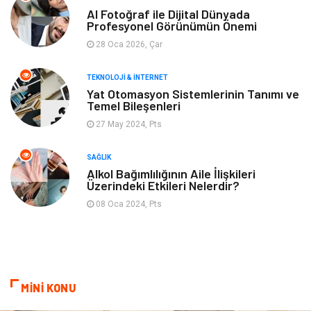
Tarım & Hayvancılık
Moda
AI Fotoğraf ile Dijital Dünyada
Profesyonel Görünümün Önemi
28 Oca 2026, Çar
TEKNOLOJI & İNTERNET
Yat Otomasyon Sistemlerinin Tanımı ve
Temel Bileşenleri
27 May 2024, Pts
SAĞLIK
Alkol Bağımlılığının Aile İlişkileri
Üzerindeki Etkileri Nelerdir?
08 Oca 2024, Pts
MİNİ KONU