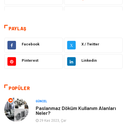
Sağlık
Hukuk
Kamera Sistemleri
Eğitim
PAYLAŞ
Elektrik & Elektronik
Gıda
Facebook
X / Twitter
X
Güzellik & Bakım
Otomotiv
Pinterest
Linkedin
Makine
Giyim
Tatil
Organizasyon
POPÜLER
Bilgisayar & Yazılım
Genel Kültür
GÜNCEL
Paslanmaz Döküm Kullanım Alanları
Neler?
Mobilya
Emlak
29 Kas 2023, Çar