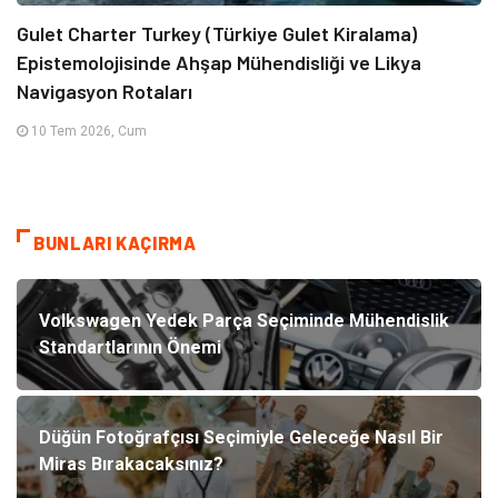
Gulet Charter Turkey (Türkiye Gulet Kiralama)
Epistemolojisinde Ahşap Mühendisliği ve Likya
Navigasyon Rotaları
10 Tem 2026, Cum
BUNLARI KAÇIRMA
Volkswagen Yedek Parça Seçiminde Mühendislik
Standartlarının Önemi
Düğün Fotoğrafçısı Seçimiyle Geleceğe Nasıl Bir
Miras Bırakacaksınız?