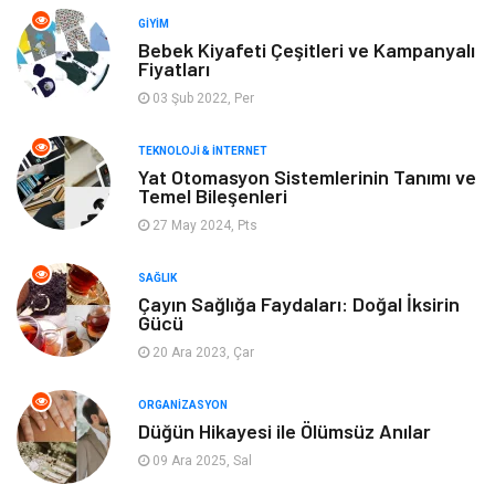
Turizm
Tekstil
GIYIM
Bebek Kiyafeti Çeşitleri ve Kampanyalı
Plaka Tanıma Sistemleri
Hediyelik Eşya
Fiyatları
03 Şub 2022, Per
Aksesuar
Bebek Giyim
TEKNOLOJI & İNTERNET
Tarım & Hayvancılık
Moda
Yat Otomasyon Sistemlerinin Tanımı ve
Temel Bileşenleri
27 May 2024, Pts
SAĞLIK
Çayın Sağlığa Faydaları: Doğal İksirin
Gücü
20 Ara 2023, Çar
ORGANIZASYON
Düğün Hikayesi ile Ölümsüz Anılar
09 Ara 2025, Sal