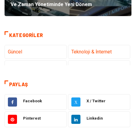
Ve Zaman Yönetiminde Yeni Dönem
KATEGORILER
Güncel
Teknoloji & İnternet
Sağlık
Hukuk
Kamera Sistemleri
Eğitim
PAYLAŞ
Elektrik & Elektronik
Gıda
Facebook
X / Twitter
X
Güzellik & Bakım
Otomotiv
Pinterest
Linkedin
Makine
Giyim