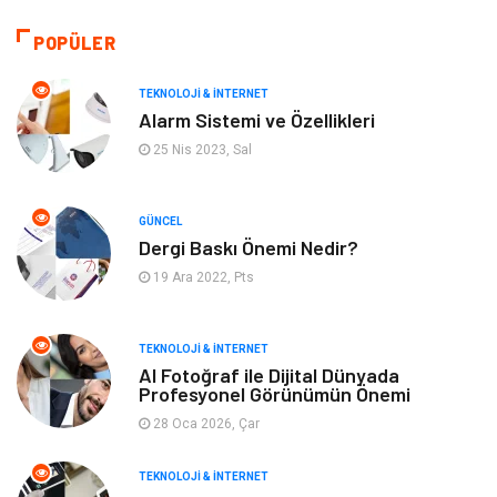
Tatil
Organizasyon
POPÜLER
Bilgisayar & Yazılım
Genel Kültür
TEKNOLOJI & İNTERNET
Alarm Sistemi ve Özellikleri
Mobilya
Emlak
25 Nis 2023, Sal
Turizm
Tekstil
GÜNCEL
Dergi Baskı Önemi Nedir?
Plaka Tanıma Sistemleri
Hediyelik Eşya
19 Ara 2022, Pts
Aksesuar
Bebek Giyim
TEKNOLOJI & İNTERNET
Tarım & Hayvancılık
Moda
AI Fotoğraf ile Dijital Dünyada
Profesyonel Görünümün Önemi
28 Oca 2026, Çar
TEKNOLOJI & İNTERNET