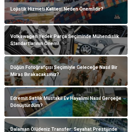
Lojistik Hizmeti Kalitesi Neden Önemlidir?
Volkswagen Yedek Parça Seçiminde Mühendislik
Standartlarının Önemi
Düğün Fotoğrafçısı Seçimiyle Geleceğe Nasıl Bir
Miras Bırakacaksınız?
Edremit Satılık Müstakil Ev Hayalimi Nasıl Gerçeğe
Dönüştürdüm?
Dalaman Ölüdeniz Transfer: Seyahat Prestijinde