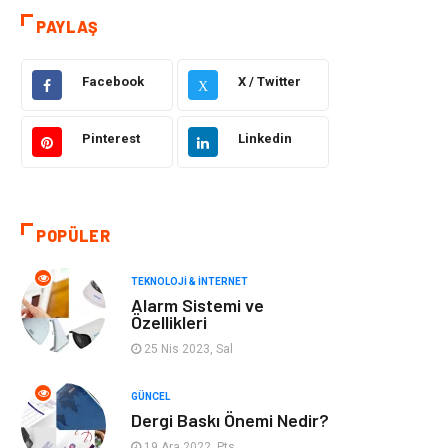
PAYLAŞ
Güzellik & Bakım
Otomotiv
Facebook
X / Twitter
Makine
Giyim
X
Tatil
Organizasyon
Pinterest
Linkedin
Bilgisayar &
Genel Kültür
Yazılım
POPÜLER
Mobilya
Emlak
TEKNOLOJI & İNTERNET
Alarm Sistemi ve
Turizm
Tekstil
Özellikleri
25 Nis 2023, Sal
Plaka Tanıma
Hediyelik Eşya
Sistemleri
GÜNCEL
Dergi Baskı Önemi Nedir?
Aksesuar
Bebek Giyim
19 Ara 2022, Pts