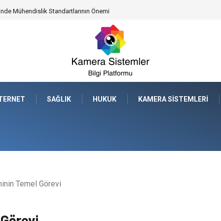
leceğe Nasıl Bir Miras Bırakacaksınız?
NTERNET
SAĞLIK
HUKUK
KAMERA SISTEMLERI
minin Temel Görevi
 Görevi