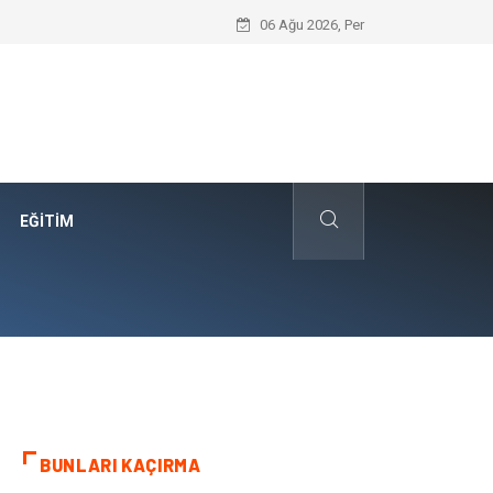
Edremit Satılık Müstakil Ev Hayalimi N
06 Ağu 2026, Per
EĞITIM
BUNLARI KAÇIRMA