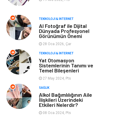
Tarım &
Moda
TEKNOLOJI & İNTERNET
Hayvancılık
AI Fotoğraf ile Dijital
Dünyada Profesyonel
Görünümün Önemi
28 Oca 2026, Çar
TEKNOLOJI & İNTERNET
Yat Otomasyon
Sistemlerinin Tanımı ve
Temel Bileşenleri
27 May 2024, Pts
SAĞLIK
Alkol Bağımlılığının Aile
İlişkileri Üzerindeki
Etkileri Nelerdir?
08 Oca 2024, Pts