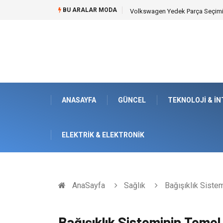
BU ARALAR MODA
Düğün Fotoğrafçısı Seçimiyle Ge
ANASAYFA
GÜNCEL
TEKNOLOJI & İ
ELEKTRIK & ELEKTRONIK
AnaSayfa
Sağlık
Bağışıklık Siste
Bağışıklık Sisteminin Temel