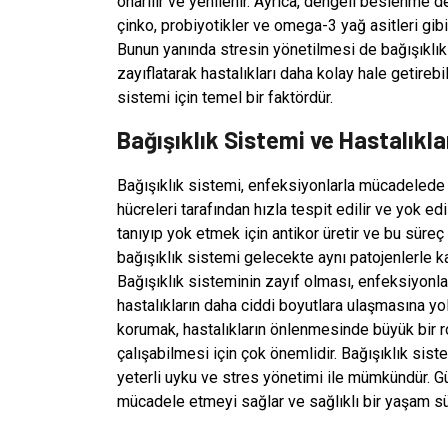
onarılır ve yenilenir. Ayrıca, dengeli beslenme de
çinko, probiyotikler ve omega-3 yağ asitleri gib
Bunun yanında stresin yönetilmesi de bağışıklık s
zayıflatarak hastalıkları daha kolay hale getirebil
sistemi için temel bir faktördür.
Bağışıklık Sistemi ve Hastalıkl
Bağışıklık sistemi, enfeksiyonlarla mücadelede ha
hücreleri tarafından hızla tespit edilir ve yok ed
tanıyıp yok etmek için antikor üretir ve bu süreç
bağışıklık sistemi gelecekte aynı patojenlerle karş
Bağışıklık sisteminin zayıf olması, enfeksiyonl
hastalıkların daha ciddi boyutlara ulaşmasına yol
korumak, hastalıkların önlenmesinde büyük bir rol
çalışabilmesi için çok önemlidir. Bağışıklık si
yeterli uyku ve stres yönetimi ile mümkündür. Güç
mücadele etmeyi sağlar ve sağlıklı bir yaşam sür