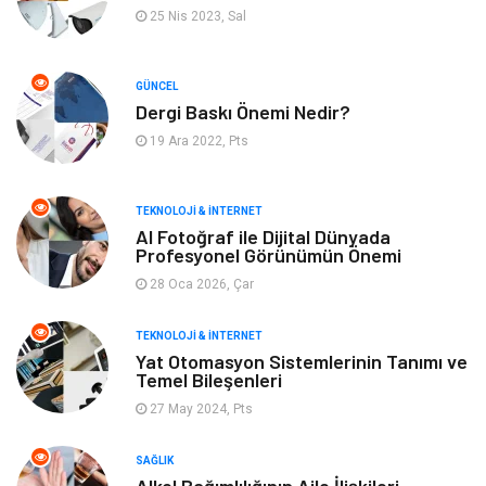
Mobilya
Emlak
25 Nis 2023, Sal
Turizm
Tekstil
GÜNCEL
Dergi Baskı Önemi Nedir?
Plaka Tanıma Sistemleri
Hediyelik Eşya
19 Ara 2022, Pts
Aksesuar
Bebek Giyim
TEKNOLOJI & İNTERNET
Tarım & Hayvancılık
Moda
AI Fotoğraf ile Dijital Dünyada
Profesyonel Görünümün Önemi
28 Oca 2026, Çar
TEKNOLOJI & İNTERNET
Yat Otomasyon Sistemlerinin Tanımı ve
Temel Bileşenleri
27 May 2024, Pts
SAĞLIK
Alkol Bağımlılığının Aile İlişkileri