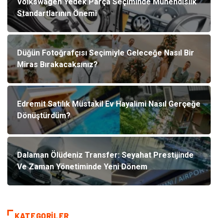
Volkswagen Yedek Parça Seçiminde Mühendislik
Standartlarının Önemi
Düğün Fotoğrafçısı Seçimiyle Geleceğe Nasıl Bir
Miras Bırakacaksınız?
Edremit Satılık Müstakil Ev Hayalimi Nasıl Gerçeğe
Dönüştürdüm?
Dalaman Ölüdeniz Transfer: Seyahat Prestijinde
Ve Zaman Yönetiminde Yeni Dönem
KATEGORILER