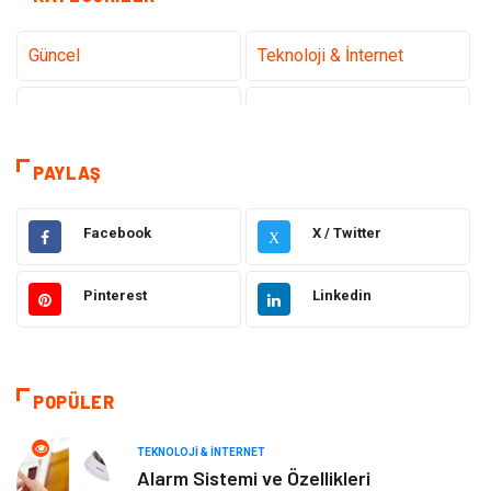
Güncel
Teknoloji & İnternet
Sağlık
Hukuk
Kamera Sistemleri
Eğitim
PAYLAŞ
Elektrik & Elektronik
Gıda
Facebook
X / Twitter
X
Güzellik & Bakım
Otomotiv
Pinterest
Linkedin
Makine
Giyim
Tatil
Organizasyon
POPÜLER
Bilgisayar & Yazılım
Genel Kültür
TEKNOLOJI & İNTERNET
Alarm Sistemi ve Özellikleri