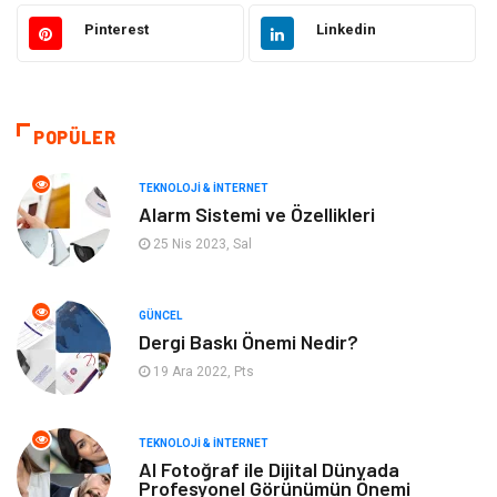
Güzellik & Bakım
Otomotiv
Pinterest
Linkedin
Makine
Giyim
Tatil
Organizasyon
POPÜLER
Bilgisayar & Yazılım
Genel Kültür
TEKNOLOJI & İNTERNET
Alarm Sistemi ve Özellikleri
Mobilya
Emlak
25 Nis 2023, Sal
Turizm
Tekstil
GÜNCEL
Dergi Baskı Önemi Nedir?
Plaka Tanıma Sistemleri
Hediyelik Eşya
19 Ara 2022, Pts
Aksesuar
Bebek Giyim
TEKNOLOJI & İNTERNET
Tarım & Hayvancılık
Moda
AI Fotoğraf ile Dijital Dünyada
Profesyonel Görünümün Önemi