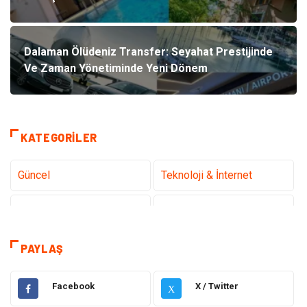
Dalaman Ölüdeniz Transfer: Seyahat Prestijinde
Ve Zaman Yönetiminde Yeni Dönem
KATEGORILER
Güncel
Teknoloji & İnternet
Sağlık
Hukuk
Kamera Sistemleri
Eğitim
PAYLAŞ
Elektrik & Elektronik
Gıda
Facebook
X / Twitter
X