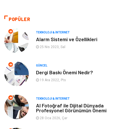
Makine
Giyim
Tatil
Organizasyon
POPÜLER
Bilgisayar & Yazılım
Genel Kültür
TEKNOLOJI & İNTERNET
Alarm Sistemi ve Özellikleri
Mobilya
Emlak
25 Nis 2023, Sal
Turizm
Tekstil
GÜNCEL
Dergi Baskı Önemi Nedir?
Plaka Tanıma Sistemleri
Hediyelik Eşya
19 Ara 2022, Pts
Aksesuar
Bebek Giyim
TEKNOLOJI & İNTERNET
Tarım & Hayvancılık
Moda
AI Fotoğraf ile Dijital Dünyada
Profesyonel Görünümün Önemi
28 Oca 2026, Çar