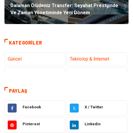
Dalaman Ölüdeniz Transfer: Seyahat Prestijinde
Ve Zaman Yönetiminde Yeni Dönem
KATEGORILER
Güncel
Teknoloji & İnternet
Sağlık
Hukuk
Kamera Sistemleri
Eğitim
PAYLAŞ
Elektrik & Elektronik
Gıda
Facebook
X / Twitter
X
Güzellik & Bakım
Otomotiv
Pinterest
Linkedin